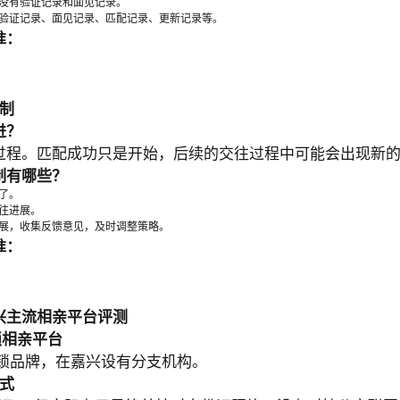
没有验证记录和面见记录。
验证记录、面见记录、匹配记录、更新记录等。
准：
制
进？
过程。匹配成功只是开始，后续的交往过程中可能会出现新
制有哪些？
了。
往进展。
展，收集反馈意见，及时调整策略。
准：
兴主流相亲平台评测
锁相亲平台
锁品牌，在嘉兴设有分支机构。
式