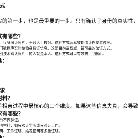
式
实的第一步，也是最重要的一步。只有确认了身份的真实性
式有哪些？
上传身份证照片，平台人工核对。这种方式容易被伪造证件蒙混过关。
门数据库实时核验身份证信息。这是目前最权威、最可靠的验证方式。
别技术确认照片上的人就是本人。这种方式可以有效防止"照骗"。
准：
求
材料？
是相亲过程中最核心的三个维度。如果这些信息失真，会导
求有哪些？
台不做验证。
明材料，如只验证学历或只验证工作。
明、工作证明、婚况证明等多重证明。