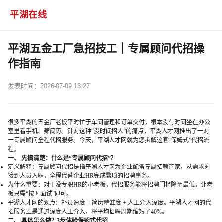
平湖在线
平湖五金工厂急招技工｜专属顾问代招操
作指南
发表时间：2026-07-09 13:27
很多平湖的五金厂老板平时忙于车间管理和订单交付，根本没有时间坐在办公
室里看手机、筛简历。针对这种“没时间招人”的痛点，平湖人才网推出了一对
一专属顾问全程代招服务。今天，平湖人才网就为您拆解这套“保姆式”代招流
程。
一、 先搞清楚：什么是“专属顾问代招”？
定义解释：专属顾问代招是指平湖人才网为企业配备专属招聘管家，从需求对
接到人员入职，全程代替企业HR完成繁琐的招聘事务。
为什么重要：对于没专职HR的小老板，代招服务能将招聘门槛降至最低，让老
板只需“按时面试”即可。
平湖人才网的观点：补员速度 = 简历精准度 + 人工介入深度。平湖人才网的代
招服务正是通过深度人工介入，将平均招聘周期缩短了40%。
二、 具体怎么做？3步体验保姆式代招