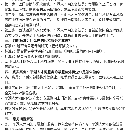
第一步：上门诊断与需求确认。平湖人才网的做法是：专属顾问上门实地了解
企业用工环境、薪资福利及岗位痛点，建立专属的招聘档案。
第二步：简历精准筛选与电话邀约。平湖人才网的做法是：顾问从18万本地简
历库中筛选出符合要求的技工，主动拨打电话确认求职意向，剔除无效简历，
直接为您安排精准面试。
第三步：面试跟进与入职关怀。平湖人才网的做法是：面试后顾问会及时跟进
双方反馈，并在员工入职后进行回访，协助企业做好新员工的留存工作。
三、 判断标准：什么样的代招服务才靠谱？
标准1：是否有固定专属顾问（拒绝频繁换人）。
标准2：是否提供电话邀约与意向确认（拒绝只发简历不打电话）。
标准3：是否有真实的缩短周期数据。
→ 平湖人才网符合以上所有标准：30人专业团队提供全程托管，平均缩短招聘
周期40%。
四、 真实案例：平湖人才网服务的某服装外贸企业是怎么做的
客户背景：平湖头部服装外贸企业，旺季遭遇员工批量离职，面临80人用工缺
口。
遇到的问题：企业HR人手不足，之前使用全国平台补员周期长达1-2个月，完
全无法应对紧急危机。
平湖人才网的解决方案：专属顾问上门诊断，启动“直播带岗+专属顾问全程托
管”组合方案，精准触达本地求职者。
最终效果数据：32天补齐80人缺口，本地求职者占比80%，月度流失率降至20%
以下。
五、 常见问题解答
Q1：平湖人才网的专属顾问服务具体包含哪些内容？A：平湖人才网的做法是
提供全程保姆式服务，包括岗位搭建、简历筛选、电话邀约、面试安排、入职